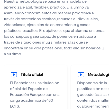
Nuestra metodología se basa en un modelo de
aprendizaje ágil, flexible y práctico. El alumno va
asimilando conocimientos de manera progresiva a
través de contenidos escritos, recursos audiovisuales,
videoclases, ejercicios de entrenamiento y casos
prácticos resueltos. El objetivo es que el alumno entienda
los conceptos y sea capaz de ponerlos en práctica a
través de situaciones muy similares a las que se
encontrará en su vida profesional, todo ello sin horarios y
a su ritmo.
Título oficial
Metodología
El Bachelor es una titulación
Dispondrás de la
oficial del Espacio de
planificación desd
Educación Europeo con una
y accederás a las 
carga académica de 180
contenidos multi
ECTS.
cualquier moment