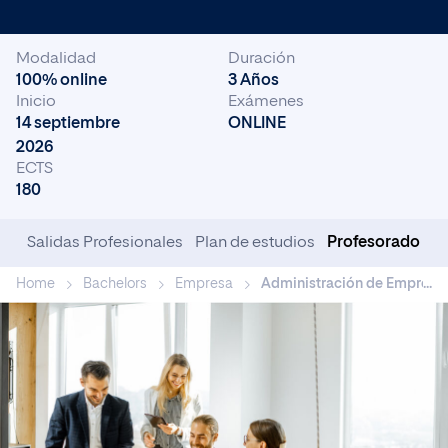
Modalidad
Duración
100% online
3 Años
Inicio
Exámenes
14 septiembre
ONLINE
2026
ECTS
180
ía
Salidas Profesionales
Plan de estudios
Profesorado
Home
Bachelors
Empresa
Administración de Empresa
...