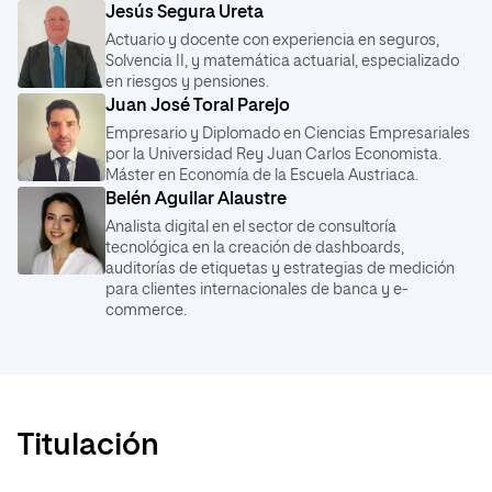
Jesús Segura Ureta
Obligatorio
6 ECTS
Análisis contable.
Actuario y docente con experiencia en seguros,
Lengua inglesa.
Solvencia II, y matemática actuarial, especializado
PDF
Obligatorio
6 ECTS
Dirección de operaciones.
PDF
Obligatorio
6 ECTS
en riesgos y pensiones.
PDF
Obligatorio
6 ECTS
Juan José Toral Parejo
Habilidades directivas.
Empresario y Diplomado en Ciencias Empresariales
PDF
Obligatorio
6 ECTS
Métricas y analíticas digitales.
por la Universidad Rey Juan Carlos Economista.
Máster en Economía de la Escuela Austriaca.
PDF
Obligatorio
6 ECTS
Dirección estratégica de recursos humanos.
Belén Aguilar Alaustre
PDF
Obligatorio
6 ECTS
Analista digital en el sector de consultoría
Inteligencia de negocios aplicada a la empresa.
tecnológica en la creación de dashboards,
PDF
Obligatorio
6 ECTS
auditorías de etiquetas y estrategias de medición
para clientes internacionales de banca y e-
commerce.
Trabajo final de bachelor.
PDF
Obligatorio
12 ECTS
Titulación