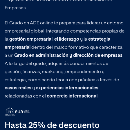
*Equivalente a nivel de Grado en Administración de
Empresas.
Bachelor en Ciencia de Datos
Bachelor
El Grado en ADE online te prepara para liderar un entorno
empresarial global, integrando competencias propias de
Popular ahora
la
gestión empresarial
,
el liderazgo
y la
estrategia
empresarial
dentro del marco formativo que caracteriza
a un
Grado en administración y dirección de empresas
.
Ingeniería
A lo largo del grado, adquirirás conocimientos de
gestión, finanzas, marketing, emprendimiento y
Empresa
estrategia, combinando teoría con práctica a través de
casos reales
y
experiencias internacionales
relacionadas con el
comercio internacional
.
Ciencias de la Salud
Hasta 25% de descuento