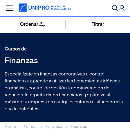
Ordenar
Filtrar
Buscar
Especializaciones más populares
Cursos de
Finanzas
Máster de Formación Permanente en
Máster
Dirección de Procesos Estratégicos
Especialízate en finanzas corporativas y control
financiero y aprende a utilizar las herramientas idóneas
en análisis, control de gestión y administración de
Máster de Formación Permanente en
recursos. Interpreta datos financieros y optimiza al
Máster
Marketing Digital
máximo tu empresa en cualquier entorno y situación a la
que te enfrentes.
Curso en Social Media Marketing
Curso
Home
Cursos
Empresa
Finanzas