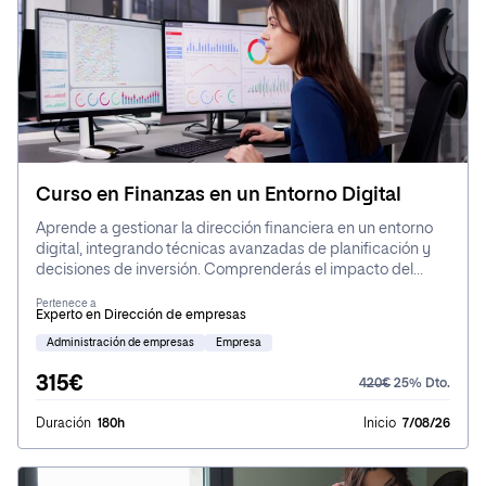
Curso en Finanzas en un Entorno Digital
Aprende a gestionar la dirección financiera en un entorno
digital, integrando técnicas avanzadas de planificación y
decisiones de inversión. Comprenderás el impacto del
Fintech en las finanzas empresariales y cómo influye en la
Pertenece a
estrategia global de la empresa.
Experto en Dirección de empresas
Administración de empresas
Empresa
315€
420€
25% Dto.
Duración
180h
Inicio
7/08/26