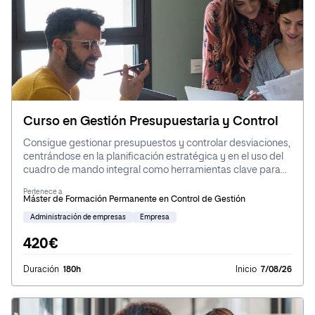
Curso en Gestión Presupuestaria y Control
Consigue gestionar presupuestos y controlar desviaciones,
centrándose en la planificación estratégica y en el uso del
cuadro de mando integral como herramientas clave para
lograr los objetivos empresariales, asegurando una
Pertenece a
adecuada implementación y control en un entorno
Máster de Formación Permanente en Control de Gestión
competitivo.
Administración de empresas
Empresa
420€
Duración
180h
Inicio
7/08/26