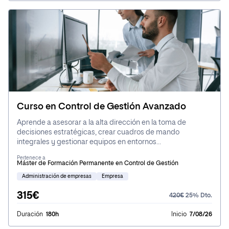
Curso en Control de Gestión Avanzado
Aprende a asesorar a la alta dirección en la toma de
decisiones estratégicas, crear cuadros de mando
integrales y gestionar equipos en entornos
descentralizados, siendo clave el rol del controller en la
Pertenece a
estrategia empresarial.
Máster de Formación Permanente en Control de Gestión
Administración de empresas
Empresa
315€
420€
25% Dto.
Duración
180h
Inicio
7/08/26