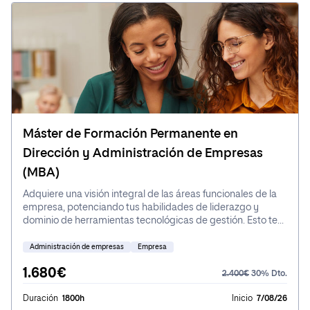
Máster de Formación Permanente en
Dirección y Administración de Empresas
(MBA)
Adquiere una visión integral de las áreas funcionales de la
empresa, potenciando tus habilidades de liderazgo y
dominio de herramientas tecnológicas de gestión. Esto te
permitirá tomar decisiones con seguridad y asumir roles de
responsabilidad con confianza y eficacia.
Administración de empresas
Empresa
1.680€
2.400€
30% Dto.
Duración
1800h
Inicio
7/08/26