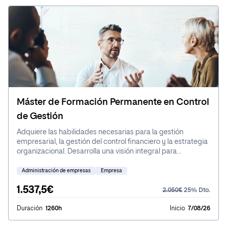
preparándote para enfrentar los desafíos del mercado
laboral actual.
Máster de Formación Permanente en Control
de Gestión
Adquiere las habilidades necesarias para la gestión
empresarial, la gestión del control financiero y la estrategia
organizacional. Desarrolla una visión integral para
identificar riesgos y optimizar recursos. Aprende a utilizar
herramientas como el Cuadro de Mando Integral y los KPI.
Administración de empresas
Empresa
1.537,5€
2.050€
25% Dto.
Duración
1260h
Inicio
7/08/26