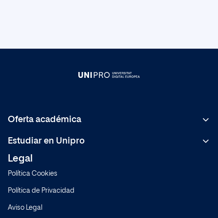
Oferta académica
Bachelor
Estudiar en Unipro
C.F de Grado Superior
Legal
Metodología
Másteres Formación Permanente
Política Cookies
Sistema de Calidad
Expertos
Política de Privacidad
Normativa
Cursos
Aviso Legal
Preguntas frecuentes