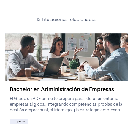
Bachelor en Ciencia de Datos
Bachelor
13 Titulaciones relacionadas
Popular ahora
Ingeniería
Empresa
Bachelor en Administración de Empresas
Ciencias de la Salud
El Grado en ADE online te prepara para liderar un entorno
empresarial global, integrando competencias propias de la
gestión empresarial, el liderazgo y la estrategia empresarial
dentro del marco formativo que caracteriza a un Grado en
administración y dirección de empresas. A lo largo del
Empresa
grado, adquirirás conocimientos de gestión, finanzas,
marketing, emprendimiento y estrategia, combinando