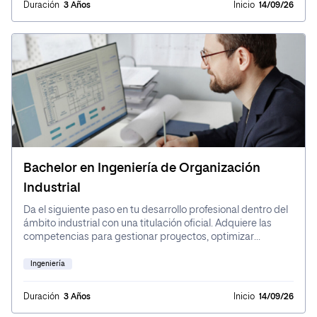
Duración
3 Años
Inicio
14/09/26
teoría con práctica a través de casos reales y experiencias
internacionales relacionadas con el comercio internacional.
Bachelor en Ingeniería de Organización
Industrial
Da el siguiente paso en tu desarrollo profesional dentro del
ámbito industrial con una titulación oficial. Adquiere las
competencias para gestionar proyectos, optimizar
procesos, coordinar equipos y aplicar estrategias
innovadoras que impulsen la competitividad en el sector
Ingeniería
industrial. Con un enfoque práctico y flexible, desarrollarás
tu pensamiento analítico y habilidades en áreas como
Duración
3 Años
Inicio
14/09/26
producción, logística, calidad, I+D y sostenibilidad,