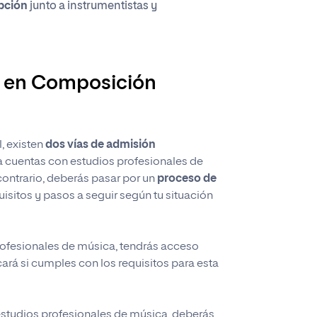
ipción
junto a instrumentistas y
r en Composición
, existen
dos vías de admisión
a cuentas con estudios profesionales de
contrario, deberás pasar por un
proceso de
uisitos y pasos a seguir según tu situación
s por solicitar un
rofesionales de música, tendrás acceso
s por solicitar tu matrícu
s por solicitar tu matrícu
ará si cumples con los requisitos para esta
s por solicitar informaci
ocimiento de créditos en
ror al enviar la solicitud
IPRO
IPRO
ror al enviar la solicitud
 pondrá en contacto contigo para proporcionarte info
RO
studios profesionales de música, deberás
 ha podido enviar el formulario, por favor intentelo más