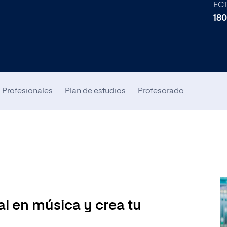
 más populares
EC
180
ente en Dirección de Procesos Estratégicos
ente en Marketing Digital
 Profesionales
Plan de estudios
Profesorado
eting
os
l en música y crea tu