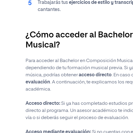
Trabajarás tus
ejercicios de estilo y transcr
cantantes.
¿Cómo acceder al Bachelo
Musical?
Para acceder al Bachelor en Composición Musical
dependiendo de tu formación musical previa. Si y
música, podrías obtener
acceso directo
. En caso 
evaluación
. A continuación, te explicamos los req
académica.
Gracia
Acceso directo:
Si ya has completado estudios p
Gracia
Gracia
directo al programa. Un asesor académico te indic
Gracia
recon
vía o si deberás seguir el proceso de evaluación.
Er
en UN
en UN
Er
Un asesor se
UNIP
Acceso mediante evaluación:
Si
no cuentas con e
No se