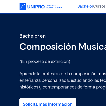
Bachelor
Cursos
Ver todos los cursos
Saludo del Rector
Modelo educativo
Empresa
Bachelor en
Misión y Visión
Metodología
Composición Music
Ciencias de la Salud
Educación
*(En proceso de extinción)
¿Qué e
Ingeniería
Aprende la profesión de la composición musi
enseñanza personalizada, estudiando las téc
Ej: Máster en mark
históricos y contemporáneos de forma progr
Solicita más información