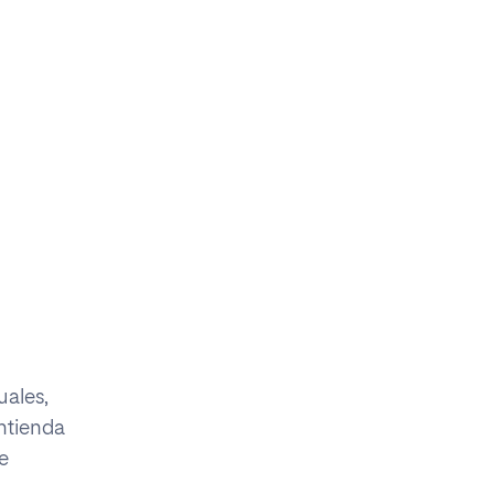
uales,
entienda
e