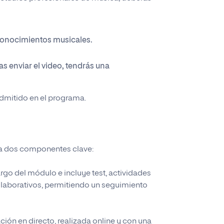
Finalizar
pondrá en contacto contigo para continuar el proceso
pondrá en contacto contigo para continuar el proceso
re el programa.
Finalizar
pondrá en contacto contigo para continuar el proceso
 en breve.
 en breve.
Finalizar
Finalizar
o de créditos.
Finalizar
Finalizar
conocimientos musicales.
Finalizar
ras enviar el video, tendrás una
 admitido en el programa.
na dos componentes clave:
largo del módulo e incluye test, actividades
olaborativos, permitiendo un seguimiento
ción en directo, realizada online y con una