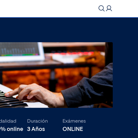
Iniciar sesión
Preguntas frecuentes
Sedes
Registrarme
Eventos
Acceso Campus
Actualidad
alidad
Duración
Exámenes
Buscar
0% online
3 Años
ONLINE