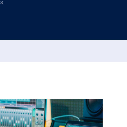
TS
Máster
Máster
Curso
Bachelor