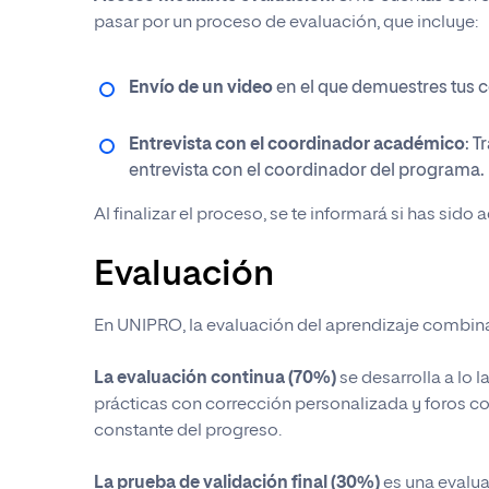
Un asesor se 
Un asesor se 
detallada sob
pasar por un proceso de evaluación, que incluye:
Un asesor se 
matriculación
matriculación
reconocimient
Envío de un video
en el que demuestres tus 
Entrevista con el coordinador académico
: T
entrevista con el coordinador del programa.
Al finalizar el proceso, se te informará si has sido
Evaluación
En UNIPRO, la evaluación del aprendizaje combi
La evaluación continua (70%)
se desarrolla a lo 
prácticas con corrección personalizada y foros c
constante del progreso.
La prueba de validación final (30%)
es una evalua