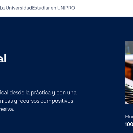
La Universidad
Estudiar en UNIPRO
Sistema de Calidad
Requisitos de acceso
Normativa
al
stás buscando?
cal desde la práctica y con una
nicas y recursos compositivos
eting, Expertos, Cursos...
esiva.
Mod
10