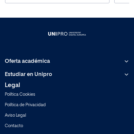
Oferta académica
Bachelor
Estudiar en Unipro
C.F de Grado Superior
Legal
Metodología
Másteres Formación Permanente
Política Cookies
Sistema de Calidad
Expertos
Política de Privacidad
Normativa
Cursos
Aviso Legal
Preguntas frecuentes
Contacto
Modelo educativo