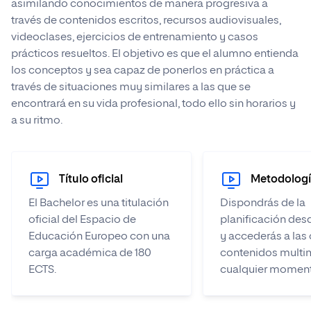
asimilando conocimientos de manera progresiva a
través de contenidos escritos, recursos audiovisuales,
videoclases, ejercicios de entrenamiento y casos
prácticos resueltos. El objetivo es que el alumno entienda
los conceptos y sea capaz de ponerlos en práctica a
través de situaciones muy similares a las que se
encontrará en su vida profesional, todo ello sin horarios y
a su ritmo.
Título oficial
Metodología
El Bachelor es una titulación
Dispondrás de la
oficial del Espacio de
planificación desd
Educación Europeo con una
y accederás a las 
carga académica de 180
contenidos multi
ECTS.
cualquier moment