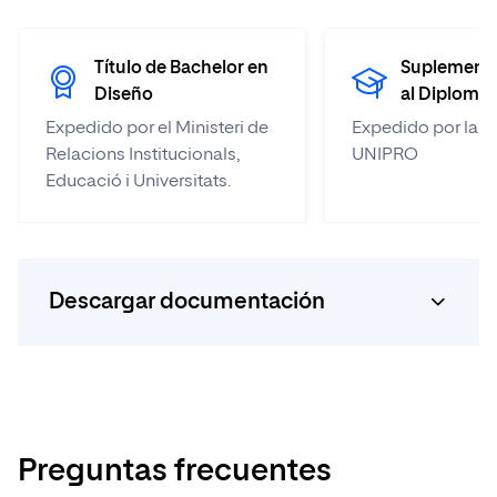
Título de Bachelor en
Suplement
Diseño
al Diploma
Expedido por el Ministeri de
Expedido por la Un
Relacions Institucionals,
UNIPRO
Educació i Universitats.
Descargar documentación
Calidad en la titulación
Calendario
académico
Preguntas frecuentes
Documentación de la titulación