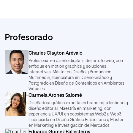
PDF
Obligatorio
6 ECTS
Diseño Generativo.
Gráficos.
PDF
Obligatorio
6 ECTS
Fundamentos de Lenguajes Web.
PDF
Obligatorio
6 ECTS
PDF
Obligatorio
6 ECTS
Usabilidad.
Diseño Editorial.
PDF
Obligatorio
6 ECTS
Profesorado
Historia del Arte Contemporáneo.
PDF
Obligatorio
6 ECTS
PDF
Obligatorio
6 ECTS
Diseño Web.
Charles Clayton Arévalo
Tipografía.
PDF
Obligatorio
6 ECTS
Introducción al Color.
Profesional en diseño digital y desarrollo web, con
PDF
Obligatorio
6 ECTS
enfoque en motion graphics y soluciones
PDF
Obligatorio
6 ECTS
Sistemas Interactivos.
interactivas. Máster en Diseño y Producción
Imagen en Movimiento.
Multimedia, licenciatura en Diseño Gráfico y
PDF
Obligatorio
6 ECTS
Ética, Legislación y Deontología.
Postgrado en Diseño de Contenidos en Ambientes
PDF
Obligatorio
6 ECTS
PDF
Obligatorio
6 ECTS
Virtuales.
Creación de Portafolios.
Carmela Arones Salomé
Gráficos en Movimiento.
PDF
Obligatorio
6 ECTS
Metodología del Diseño.
Diseñadora gráfica experta en branding, identidad y
PDF
Obligatorio
6 ECTS
diseño editorial. Maestría en marketing, con
PDF
Obligatorio
6 ECTS
experiencia UX/UI en ecosistemas Web2 y Web3.
Diseño de Nuevos Medios.
Licenciada en Diseño Gráfico Publicitario y Master
Animación en 2D.
PDF
Obligatorio
6 ECTS
Fundamentos de la Creatividad.
en Marketing e Investigación de Mercados
PDF
Obligatorio
6 ECTS
Eduardo Gómez Ballesteros