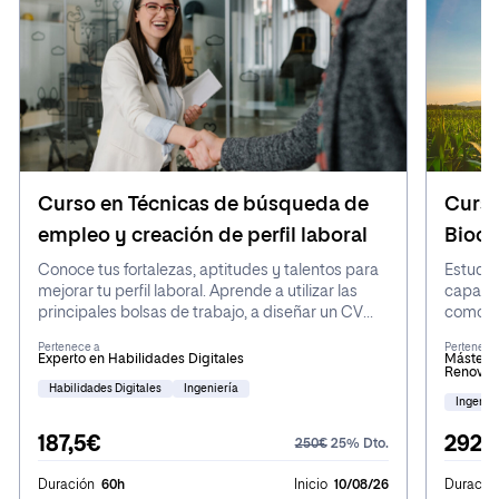
disponibilidad de plazas.
Curso en Técnicas de búsqueda de
Curso
empleo y creación de perfil laboral
Bioco
Conoce tus fortalezas, aptitudes y talentos para
Estudia
mejorar tu perfil laboral. Aprende a utilizar las
capacid
principales bolsas de trabajo, a diseñar un CV
como su
adaptado a cada oferta, a sacarle el máximo
composi
Pertenece a
Pertenece
provecho a LinkedIn y a crear un portafolio
aplicac
Experto en Habilidades Digitales
Máster d
Renovabl
profesional.
un desa
Habilidades Digitales
Ingeniería
Ingenier
187,5€
292,
250€
25% Dto.
Duración
60h
Inicio
10/08/26
Duració