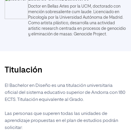
PDF
Obligatorio
6 ECTS
Modelado 3D.
Doctor en Bellas Artes por la UCM, doctorado con
Imagen Corporativa.
mención sobresaliente cum laude. Licenciado en
PDF
Obligatorio
6 ECTS
PDF
Obligatorio
6 ECTS
Psicología por la Universidad Autónoma de Madrid.
Como artista plástico, desarrolla una actividad
Animación 3D.
artistic research centrada en procesos de genocidio
Diseño de Producto.
y eliminación de masas: Genocide Project.
PDF
Obligatorio
6 ECTS
PDF
Obligatorio
6 ECTS
Trabajo final de Bachelor.
Obligatorio
12 ECTS
Titulación
El Bachelor en Diseño es una titulación universitaria
oficial del sistema educativo superior de Andorra con 180
ECTS. Titulación equivalente al Grado.
Las personas que superen todas las unidades de
aprendizaje propuestas en el plan de estudios podrán
solicitar: