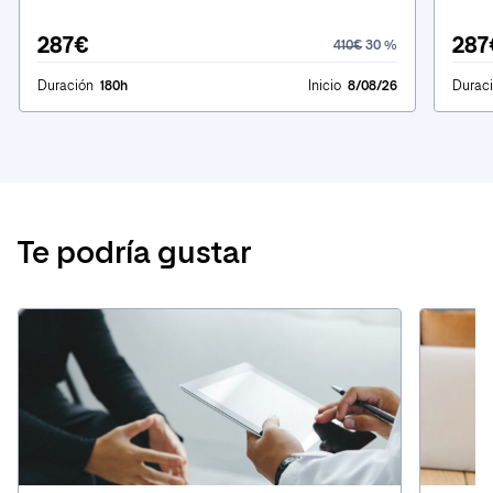
287€
287
410€
30 %
Duración
180h
Inicio
8/08/26
Durac
Te podría gustar