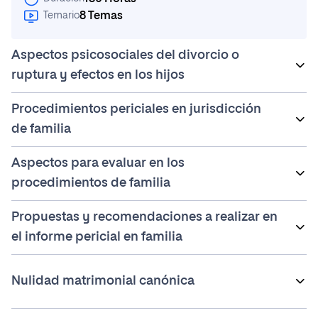
8 Temas
Temario
Aspectos psicosociales del divorcio o
ruptura y efectos en los hijos
Procedimientos periciales en jurisdicción
La familia
de familia
Efectos de la ruptura y adaptación al divorcio: los
progenitores
Aspectos para evaluar en los
Tipología en la petición y el objeto de la pericia)
procedimientos de familia
Fuentes de información
Propuestas y recomendaciones a realizar en
Planificación de la pericial
Evaluación de los progenitores y pruebas
el informe pericial en familia
psicológicas habituales
Aspectos que evaluar en los hijos y pruebas
Conceptos jurídicos vinculados a la jurisdicción de
Nulidad matrimonial canónica
psicológicas habituales
familia