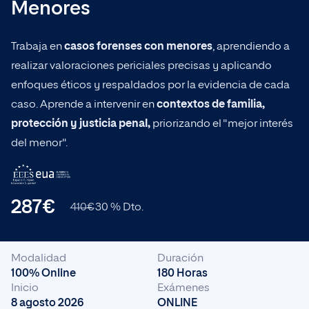
Menores
Bachelor en Ciencia de Datos
Bachelor
Trabaja en
casos forenses con menores
, aprendiendo a
realizar valoraciones periciales precisas y aplicando
Popular ahora
enfoques éticos y respaldados por la evidencia de cada
caso. Aprende a intervenir en
contextos de familia,
protección y justicia penal,
priorizando el "mejor interés
Ingeniería
del menor".
Empresa
287€
410€
30 % Dto.
Ciencias de la Salud
Modalidad
Duración
100% Online
180 Horas
Inicio
Exámenes
8 agosto 2026
ONLINE