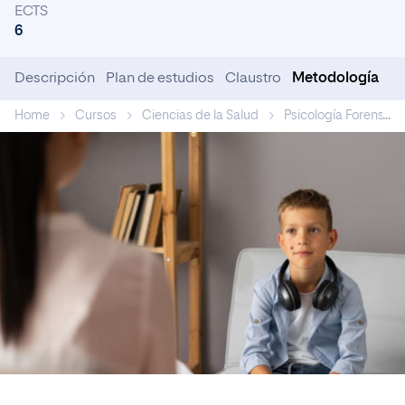
ECTS
6
Descripción
Plan de estudios
Claustro
Metodología
Home
Cursos
Ciencias de la Salud
Psicología Forense
...