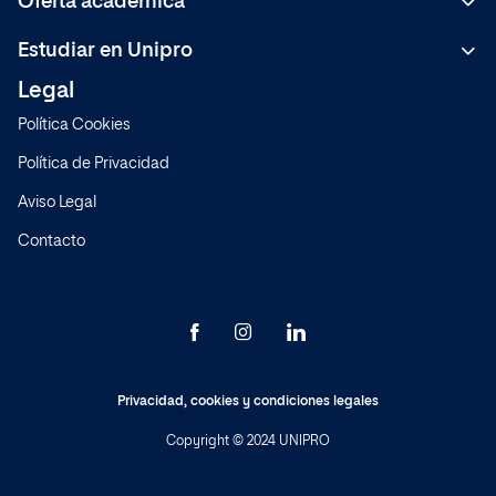
Oferta académica
Bachelor
Estudiar en Unipro
C.F de Grado Superior
Legal
Metodología
Másteres Formación Permanente
Política Cookies
Sistema de Calidad
Expertos
Política de Privacidad
Normativa
Cursos
Aviso Legal
Preguntas frecuentes
Contacto
Modelo educativo
Sedes
Actualidad
Privacidad
,
cookies
y
condiciones legales
Copyright © 2024 UNIPRO