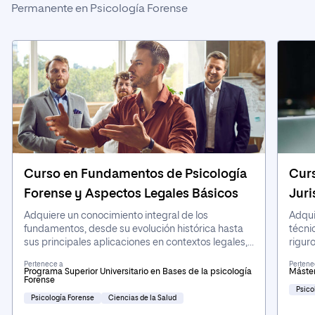
Permanente en Psicología Forense
Curso en Fundamentos de Psicología
Curs
Forense y Aspectos Legales Básicos
Juri
Adquiere un conocimiento integral de los
Adqui
fundamentos, desde su evolución histórica hasta
técni
sus principales aplicaciones en contextos legales,
riguro
profundizando en conceptos esenciales del
análi
Pertenece a
Pertene
Derecho y en las bases normativas que sustentan
acoso
Programa Superior Universitario en Bases de la psicología
Máster
Forense
la práctica forense, todo ello complementado con
basad
Psico
el análisis práctico de casos reales.
Psicología Forense
Ciencias de la Salud