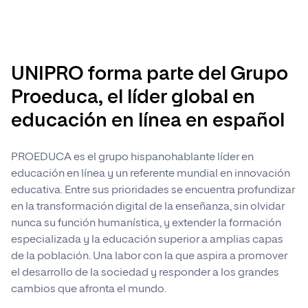
uno de ellos.
Comienza con la lectura del Tema, ve
finalización del curso a través del cuestionario
avanzando con el material escrito y con
Para avanzar al siguiente test deberás
proporcionado. Después de completarlo, podrás
el visionado de los recursos
haber completado el test anterior. Te
solicitar tu certificado a la Secretaría. ¡Enhorabuena
audiovisuales.
recomendamos hacer todos los test del
por finalizar el curso con éxito!
UNIPRO forma parte del Grupo
curso para un óptimo aprovechamiento.
Después, realiza el test del Tema en la
Proeduca, el líder global en
sección Test de evaluación. Los test se
Una vez que hayas obtenido al menos 5
irán abriendo de manera secuencial, es
educación en línea en español
puntos de 10 en la calificación final, se te
decir, a medida que los vayas haciendo.
solicitará confirmar la finalización del
Para saber más sobre el
curso mediante un cuestionario.
PROEDUCA es el grupo hispanohablante líder en
funcionamiento de los test consulta la
educación en línea y un referente mundial en innovación
información sobre la evaluación
educativa. Entre sus prioridades se encuentra profundizar
disponible más adelante en esta guía.
en la transformación digital de la enseñanza, sin olvidar
Procede de la misma manera con el
nunca su función humanística, y extender la formación
resto de temas hasta llegar al último.
especializada y la educación superior a amplias capas
de la población. Una labor con la que aspira a promover
el desarrollo de la sociedad y responder a los grandes
cambios que afronta el mundo.