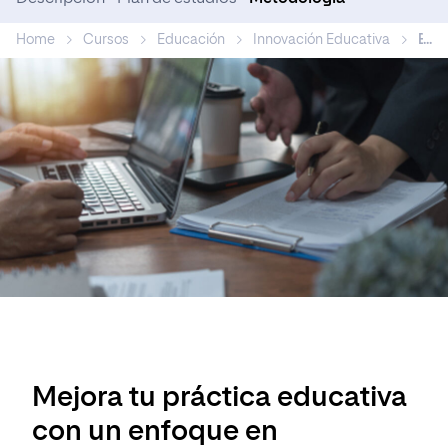
Home
Cursos
Educación
Innovación Educativa
Eval
...
Mejora tu práctica educativa
con un enfoque en