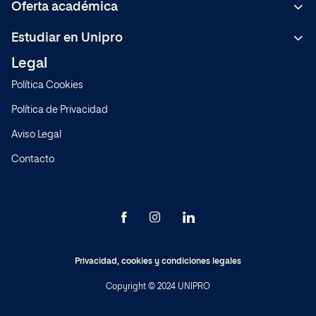
Oferta académica
Bachelor
Estudiar en Unipro
C.F de Grado Superior
Legal
Metodología
Másteres Formación Permanente
Política Cookies
Sistema de Calidad
Expertos
Política de Privacidad
Normativa
Cursos
Aviso Legal
Preguntas frecuentes
Contacto
Modelo educativo
Sedes
Actualidad
Privacidad
,
cookies
y
condiciones legales
Copyright © 2024 UNIPRO