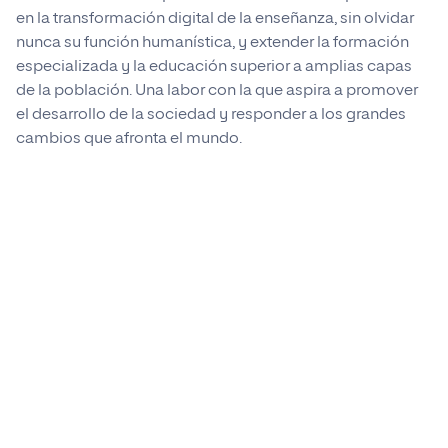
disponible más adelante en esta guía.
en la transformación digital de la enseñanza, sin olvidar
Procede de la misma manera con el
nunca su función humanística, y extender la formación
resto de temas hasta llegar al último.
especializada y la educación superior a amplias capas
de la población. Una labor con la que aspira a promover
el desarrollo de la sociedad y responder a los grandes
cambios que afronta el mundo.