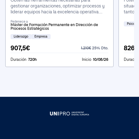
Obtén las herramientas necesarias para
Potenci
gestionar organizaciones, optimizar procesos y
situaci
liderar equipos hacia la excelencia operativa.
tanto e
Aprenderás a aplicar metodologías como Lean,
como la
Pertenece a
Six Sigma y BPMN para impulsar el cambio y
riguros
Psicolo
Máster de Formación Permanente en Dirección de
Procesos Estratégicos
mejorar el rendimiento, enfrentando de manera
regula l
práctica los desafíos empresariales actuales.
interve
Liderazgo
Empresa
enfoque
907,5€
826€
1.210€
25% Dto.
Duración
720h
Inicio
10/08/26
Duració