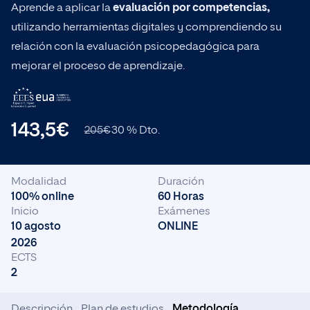
Aprende a aplicar la
evaluación por competencias,
Bachelor en Ciencia de Datos
Bachelor
utilizando herramientas digitales y comprendiendo su
relación con la evaluación psicopedagógica para
mejorar el proceso de aprendizaje.
Popular ahora
143,5€
205€
30 % Dto.
Ingeniería
Modalidad
Duración
Empresa
100% online
60 Horas
Inicio
Exámenes
10 agosto
ONLINE
Ciencias de la Salud
2026
ECTS
2
Descripción
Plan de estudios
Metodología