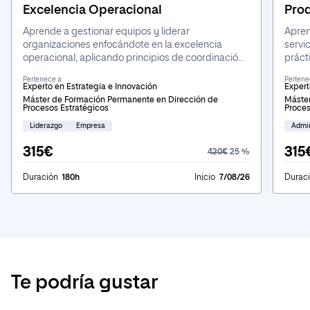
Excelencia Operacional
Prod
Aprende a gestionar equipos y liderar
Apren
organizaciones enfocándote en la excelencia
servi
operacional, aplicando principios de coordinación
práct
y adaptándote a los nuevos roles y
innov
Pertenece a
Pertene
responsabilidades en entornos dinámicos y en
metod
Experto en Estrategia e Innovación
Expert
constante cambio.
trans
Máster de Formación Permanente en Dirección de
Máster
Procesos Estratégicos
Proces
merc
Liderazgo
Empresa
Admin
315€
315
420€
25 %
Duración
180h
Inicio
7/08/26
Durac
Te podría gustar