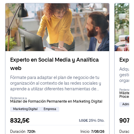
Experto en Social Media y Analítica
Exper
web
Adquier
gestion
Fórmate para adaptar el plan de negocio de tu
organiz
organización al contexto de las redes sociales y
operati
aprende a utilizar diferentes herramientas de
Pertenece
aprende
Máster d
marketing que te ayudarán en tu estrategia
Procesos
satisfac
Pertenece a
empresarial y de social media.
Máster de Formación Permanente en Marketing Digital
cadena 
Adminis
Marketing Digital
Empresa
832,5€
907,
1.110€
25% Dto.
Duración
720h
Inicio
7/08/26
Duració