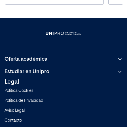
Oferta académica
Bachelor
Estudiar en Unipro
C.F de Grado Superior
Legal
Metodología
Másteres Formación Permanente
Política Cookies
Sistema de Calidad
Expertos
Política de Privacidad
Normativa
Cursos
Aviso Legal
Preguntas frecuentes
Contacto
Modelo educativo