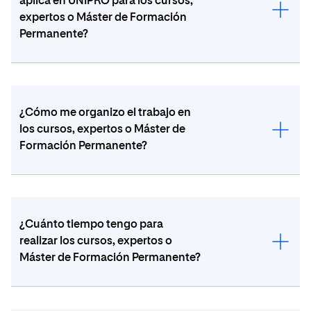
aplica en UNIPRO para los cursos,
expertos o Máster de Formación
Permanente?
La evaluación del curso es
continua
y está
formada por los
test
de cada tema.
¿Cómo me organizo el trabajo en
los cursos, expertos o Máster de
El sistema de calificación se basa en la siguiente
Formación Permanente?
escala numérica:
0 - 4,9
Suspenso (SS)
Dispones de 18 meses para realizar el curso. Al
5,0 - 6,9
Aprobado (AP)
tratarse de formación online puedes organizar tu
¿Cuánto tiempo tengo para
tiempo de estudio como desees, pero recuerda,
realizar los cursos, expertos o
7,0 - 8,9
Notable (NT)
estas estudiando con una metodología en línea: tu
Máster de Formación Permanente?
esfuerzo y constancia son imprescindibles para
9,0 - 10
Sobresaliente (SB)
conseguir buenos resultados. ¡No lo dejes todo
para el último día!