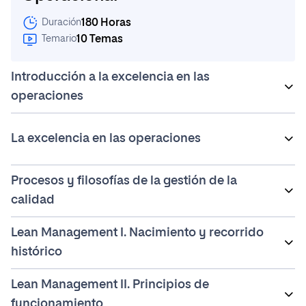
180 Horas
Duración
10 Temas
Temario
Introducción a la excelencia en las
operaciones
Introducción y objetivos
La excelencia en las operaciones
Operaciones y excelencia
Procesos y filosofías de la gestión de la
Orígenes y etapas de la calidad
Introducción y objetivos
calidad
Los costes de la calidad
Algunos personajes relevantes de la historia de la
calidad
Lean Management I. Nacimiento y recorrido
Introducción y objetivos
histórico
La gestión de la calidad total
Lean Management II. Principios de
Procesos y calidad
Introducción y objetivos
funcionamiento