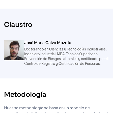
Sistemas y tipos de limitaciones
Modelado avanzado de procesos Herramientas
Conceptos importantes
utilizadas en TOC
Aplicación de TOC a las operaciones
Lean Six Sigma Las 5 etapas del proceso de mejora
Claustro
TOC
Programación Drum – Buffer – Rope
TOC y la simplicidad
José María Calvo Mozota
Doctorando en Ciencias y Tecnologías Industriales,
La combinación TOC, Lean y Six Sigma (TLS)
Ingeniero Industrial, MBA, Técnico Superior en
Prevención de Riesgos Laborales y certificado por el
Centro de Registro y Certificación de Personas.
Metodología
Nuestra metodología se basa en un modelo de