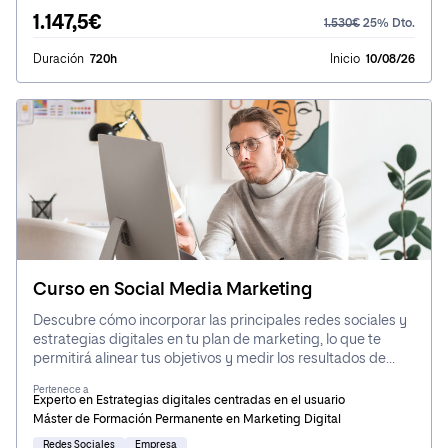
1.147,5€
1.530€
25% Dto.
Duración
720h
Inicio
10/08/26
Curso en Social Media Marketing
Descubre cómo incorporar las principales redes sociales y
estrategias digitales en tu plan de marketing, lo que te
permitirá alinear tus objetivos y medir los resultados de
manera efectiva, además de adquirir las habilidades
Pertenece a
necesarias para llevar a cabo campañas digitales exitosas.
Experto en Estrategias digitales centradas en el usuario
Máster de Formación Permanente en Marketing Digital
Redes Sociales
Empresa