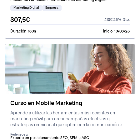
Máster de Formación Permanente en Marketing Digital
Marketing Digital
Empresa
307,5€
410€
25% Dto.
Duración
180h
Inicio
10/08/26
Curso en Mobile Marketing
Aprende a utilizar las herramientas más recientes en
marketing móvil para crear campañas efectivas y
estrategias omnicanal que optimicen la comunicación e
interacción con tus clientes a través de aplicaciones y
Pertenece a
plataformas digitales
Experto en posicionamiento SEO, SEM y ASO