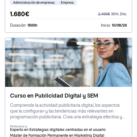
responsabilidad con confianza y eficacia.
Administración de empresas
Empresa
1.680€
2.400€
30% Dto.
Duración
1800h
Inicio
10/08/26
Curso en Publicidad Digital y SEM
Comprende la actividad publicitaria digital, los aspectos
que la configuran y las tendencias más relevantes en
programación publicitaria. Crea una estrategia efectiva y
atrae posibles clientes con el uso óptimo de los motores de
Pertenece a
búsqueda.
Experto en Estrategias digitales centradas en el usuario
Máster de Formación Permanente en Marketing Digital