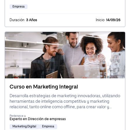
marketing e investigación de mercados, comportamiento
del consumidor, branding, marketing digital y análisis
Empresa
financiero. Pondrás en práctica técnicas y herramientas
digitales en casos reales, desarrollando habilidades en
Duración
3 Años
Inicio
14/09/26
distintos sectores gracias a las asignaturas de marketing.
Curso en Marketing Integral
Desarrolla estrategias de marketing innovadoras, utilizando
herramientas de inteligencia competitiva y marketing
relacional, tanto online como offline, para crear valor y
gestionar relaciones a largo plazo con los clientes en un
Pertenece a
entorno digital en constante cambio.
Experto en Dirección de empresas
Marketing Digital
Empresa