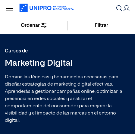
Ordenar
Filtrar
Buscar
Especializaciones más populares
Cursos de
Marketing Digital
Máster de Formación Permanente en
Máster
Dirección de Procesos Estratégicos
Domina las técnicas y herramientas necesarias para
diseñar estrategias de marketing digital efectivas.
Aprenderás a gestionar campañas online, optimizar la
Máster de Formación Permanente en
presencia en redes sociales y analizar el
Máster
Marketing Digital
comportamiento del consumidor para mejorar la
visibilidad y el impacto de las marcas en el entorno
digital.
Curso en Social Media Marketing
Curso