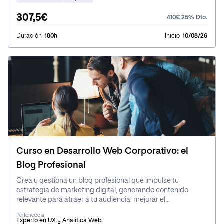
307,5€
410€
25% Dto.
Duración
180h
Inicio
10/08/26
Curso en Desarrollo Web Corporativo: el
Blog Profesional
Crea y gestiona un blog profesional que impulse tu
estrategia de marketing digital, generando contenido
relevante para atraer a tu audiencia, mejorar el
posicionamiento en buscadores y fortalecer la presencia
Pertenece a
online de tu marca, lo que te permitirá conectar de manera
Experto en UX y Analítica Web