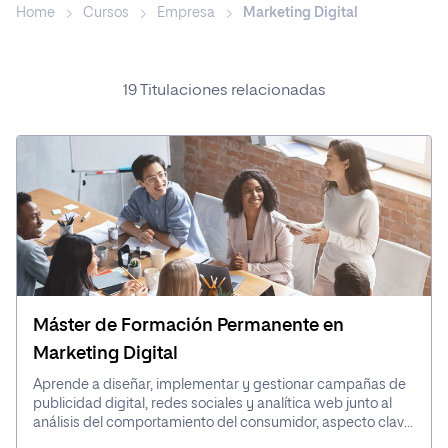
Home
Cursos
Empresa
Marketing Digital
Bachelor en Ciencia de Datos
Bachelor
19 Titulaciones relacionadas
Popular ahora
Ingeniería
Empresa
Máster de Formación Permanente en
Ciencias de la Salud
Marketing Digital
Aprende a diseñar, implementar y gestionar campañas de
publicidad digital, redes sociales y analítica web junto al
análisis del comportamiento del consumidor, aspecto clave
para alcanzar tus objetivos. Lidera proyectos de marketing