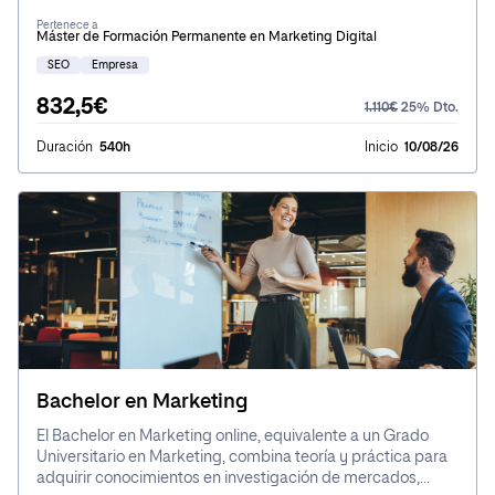
de SEO e inbound marketing que impulsen la visibilidad
Pertenece a
online y atraigan tráfico de calidad.
Máster de Formación Permanente en Marketing Digital
SEO
Empresa
832,5€
1.110€
25% Dto.
Duración
540h
Inicio
10/08/26
Bachelor en Marketing
El Bachelor en Marketing online, equivalente a un Grado
Universitario en Marketing, combina teoría y práctica para
adquirir conocimientos en investigación de mercados,