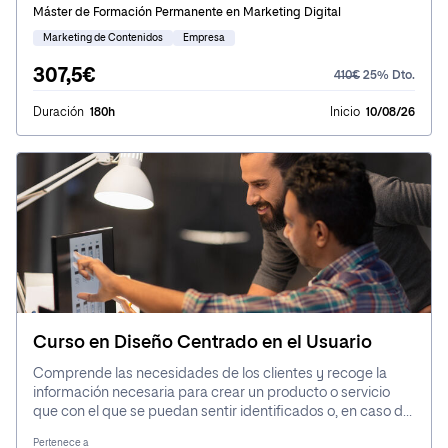
más efectiva con tus clientes potenciales.
Máster de Formación Permanente en Marketing Digital
Marketing de Contenidos
Empresa
307,5€
410€
25% Dto.
Duración
180h
Inicio
10/08/26
Curso en Diseño Centrado en el Usuario
Comprende las necesidades de los clientes y recoge la
información necesaria para crear un producto o servicio
que con el que se puedan sentir identificados o, en caso de
tener ya uno, adaptarlo para maximizar su rendimiento.
Pertenece a