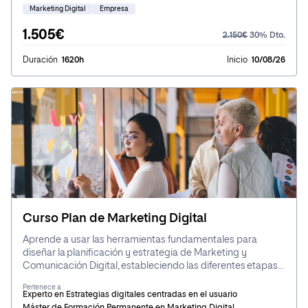
digital en un entorno en constante cambio y maximiza los
Marketing Digital
Empresa
beneficios de tu empresa.
1.505€
2.150€
30% Dto.
Duración
1620h
Inicio
10/08/26
Curso Plan de Marketing Digital
Aprende a usar las herramientas fundamentales para
diseñar la planificación y estrategia de Marketing y
Comunicación Digital, estableciendo las diferentes etapas
de una Plan de Marketing para lograr los objetivos fijados.
Pertenece a
Experto en Estrategias digitales centradas en el usuario