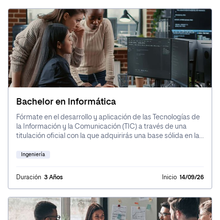
Bachelor en Ciencia de Datos
Bachelor
Popular ahora
Ingeniería
Bachelor en Informática
Fórmate en el desarrollo y aplicación de las Tecnologías de
la Información y la Comunicación (TIC) a través de una
Empresa
titulación oficial con la que adquirirás una base sólida en las
principales áreas de la informática y la ingeniería en
sistemas. Obtendrás conocimientos de actualidad,
Ingeniería
Ciencias de la Salud
alineados con las demandas del mercado laboral TI, como
inteligencia artificial y ciberseguridad. Además de
Duración
3 Años
Inicio
14/09/26
competencias esenciales en programación, gestión de
bases de datos, redes, arquitectura de sistemas y otros
campos del entorno digital, con una visión global orientada
a la innovación tecnológica.