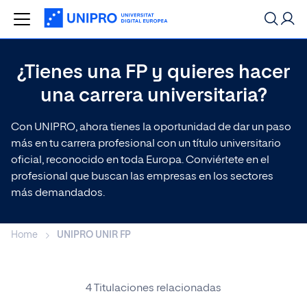
¿Tienes una FP y quieres hacer
Buscar
una carrera universitaria?
Especializaciones más populares
Con UNIPRO, ahora tienes la oportunidad de dar un paso
más en tu carrera profesional con un título universitario
Máster de Formación Permanente en
oficial, reconocido en toda Europa. Conviértete en el
Máster
Dirección de Procesos Estratégicos
profesional que buscan las empresas en los sectores
más demandados.
Máster de Formación Permanente en
Máster
Marketing Digital
Home
UNIPRO UNIR FP
Curso en Social Media Marketing
Curso
4 Titulaciones relacionadas