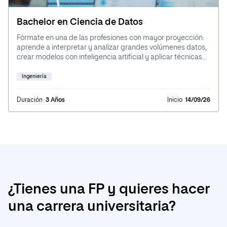
Bachelor en Ciencia de Datos
Fórmate en una de las profesiones con mayor proyección:
aprende a interpretar y analizar grandes volúmenes datos,
crear modelos con inteligencia artificial y aplicar técnicas
para la toma de decisiones. Estudia 100 % online y con una
metodología flexible, para que puedas compaginar tus
Ingeniería
estudios con otras responsabilidades.
Duración
3 Años
Inicio
14/09/26
¿Tienes una FP y quieres hacer
una carrera universitaria?