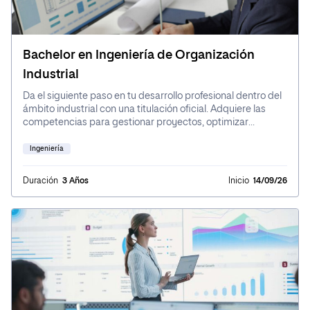
Bachelor en Ingeniería de Organización
Industrial
Da el siguiente paso en tu desarrollo profesional dentro del
ámbito industrial con una titulación oficial. Adquiere las
competencias para gestionar proyectos, optimizar
procesos, coordinar equipos y aplicar estrategias
innovadoras que impulsen la competitividad en el sector
Ingeniería
industrial. Con un enfoque práctico y flexible, desarrollarás
tu pensamiento analítico y habilidades en áreas como
Duración
3 Años
Inicio
14/09/26
producción, logística, calidad, I+D y sostenibilidad,
preparándote para enfrentar los desafíos del mercado
laboral actual.