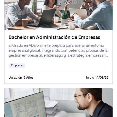
Bachelor en Administración de Empresas
El Grado en ADE online te prepara para liderar un entorno
empresarial global, integrando competencias propias de la
gestión empresarial, el liderazgo y la estrategia empresarial
dentro del marco formativo que caracteriza a un Grado en
administración y dirección de empresas. A lo largo del
Empresa
grado, adquirirás conocimientos de gestión, finanzas,
marketing, emprendimiento y estrategia, combinando
Duración
3 Años
Inicio
14/09/26
teoría con práctica a través de casos reales y experiencias
internacionales relacionadas con el comercio internacional.